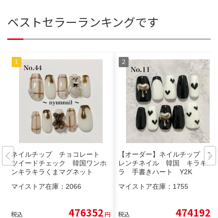
ベストセラーランキングです
ネイルチップ チョコレート
【オーダー】ネイルチップ フ
ツイードチェック 韓国ワンホ
レンチネイル 韓国 キラキ
ンキラキラくまマグネット
ラ 手書きハート Y2K
マイストア在庫：
2066
マイストア在庫：
1755
476352
474192
税込
円
税込
円