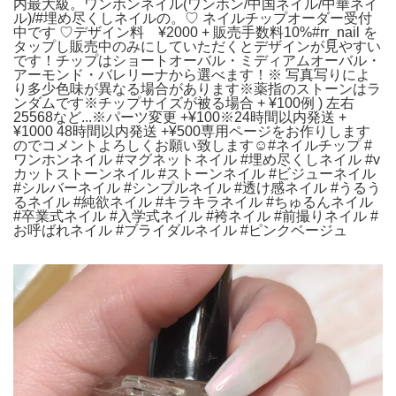
内最大級。ワンホンネイル(ワンホン/中国ネイル/中華ネイ
ル)/#埋め尽くしネイルの。♡ ネイルチップオーダー受付
中です ♡デザイン料 ¥2000 + 販売手数料10%#rr_nail を
タップし販売中のみにしていただくとデザインが見やすい
です！チップはショートオーバル・ミディアムオーバル・
アーモンド・バレリーナから選べます！※ 写真写りによ
り多少色味が異なる場合があります※薬指のストーンはラ
ンダムです※チップサイズが被る場合 + ¥100例 ) 左右
25568など...※パーツ変更 +¥100※24時間以内発送 +
¥1000 48時間以内発送 +¥500専用ページをお作りします
のでコメントよろしくお願い致します☺︎#ネイルチップ #
ワンホンネイル #マグネットネイル #埋め尽くしネイル #v
カットストーンネイル #ストーンネイル #ビジューネイル
#シルバーネイル #シンプルネイル #透け感ネイル #うるう
るネイル #純欲ネイル #キラキラネイル #ちゅるんネイル
#卒業式ネイル #入学式ネイル #袴ネイル #前撮りネイル #
お呼ばれネイル #ブライダルネイル #ピンクベージュ