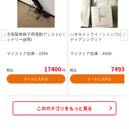
中国製車椅子用電動アシスト(バ
ハダキメミライ！シミシワに！
ッテリー故障)
ナイアシンアミド
マイストア在庫：
2255
マイストア在庫：
4928
17400
7493
税込
円
税込
円
カートに入れる
カートに入れる
このカテゴリをもっと見る