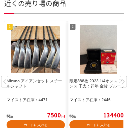
近くの売り場の商品
Mizuno アイアンセット スチー
限定888枚 2023 1/4オンス フラ
ルシャフト
ンス 干支：卯年 金貨 プルーフ
マイストア在庫：
4471
マイストア在庫：
2446
7500
134400
税込
円
税込
円
カートに入れる
カートに入れる