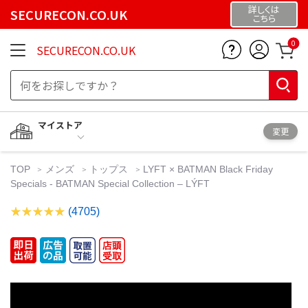
詳しくは
SECURECON.CO.UK
こちら
0
SECURECON.CO.UK
マイストア
変更
TOP
メンズ
トップス
LYFT × BATMAN Black Friday
Specials - BATMAN Special Collection – LÝFT
(4705)