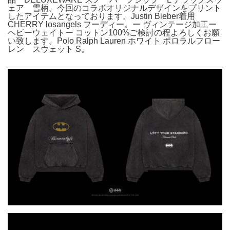
ェア 雪柄。今回のコラボオリジナルデザインをプリント
したアイテムとなっております。Justin Bieber着用
CHERRY losangels フーディー。ー ヴィンテージ加工ー
ヘビーウェイトー コットン100%ご検討の程よろしくお願
い致します。Polo Ralph Lauren ホワイト ポロラルフロー
レン スウェット S。