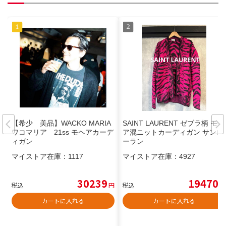
【希少 美品】WACKO MARIA
SAINT LAURENT ゼブラ柄 モヘ
ワコマリア 21ss モヘアカーデ
ア混ニットカーディガン サンロ
ィガン
ーラン
マイストア在庫：
1117
マイストア在庫：
4927
30239
19470
税込
円
税込
円
カートに入れる
カートに入れる