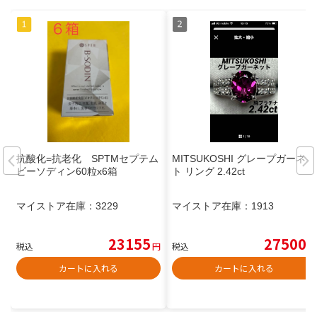
抗酸化=抗老化 SPTMセプテム
MITSUKOSHI グレープガーネッ
ビーソディン60粒x6箱
ト リング 2.42ct
マイストア在庫：
3229
マイストア在庫：
1913
23155
27500
税込
円
税込
円
カートに入れる
カートに入れる