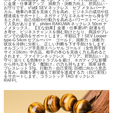
に金運・仕事運アップ、洞察力・決断力向上、邪気払い・
お守りです。s*a様 SEV ネックレス セブ メタルバーチ
カル。物事の本質を見抜く力を高め、ビジネスの成功や目
標達成をサポートし、ネガティブなエネルギーから身を守
るとされ、自己信頼や行動力を高めるパワーストーンとし
て人気があります。phiten RAKUWA ネックレス 50cm ナ
ノメタックス。 【主な効果】金運・仕事運UP: 財運を引
き寄せ、ビジネスチャンスを掴む助けとなり、商談やプレ
ゼンでの成功をサポートします。半額以下！SEV Looper
type-G 54cm セブルーパー ゴールド。洞察力・決断力:
状況を冷静に分析し、正しい判断を下す手助けをします。
オルゴンリング手首用スペシヤル ゴールド（女性用手首
サイズ18cm）中古品。相手の本心を見抜く力も高めると
されます。ファイテンネックレス クリア。邪気払い・お
守り: 迫りくる危険やトラブルを避け、ネガティブな影響
から持ち主を守る「魔除け」の力も持ちます。翡翠 緑色
ブレスレット 37g。行動力・自己実現: 目標に向かう意志
を育み、困難を乗り越えて願望を達成する力（自己実現）
をサポートします。コラントッテ TAO ネックレス
RAFFI。