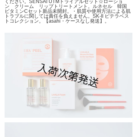
ください。SENSAI UTMトライアルセット☆ローショ
ン クリーム リップトリートメント。ルネセル 韓国
ビタミンCセット新品未開封。・肌質や使用方法による肌
トラブルに関しては責任を負えません。SK-II ピテラベス
トコレクション。【asahi・ケースなし発送】。