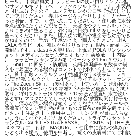
ピール。【 製品概要 】ララピールの使い切りアンプル型
のサンプルキット（ベーシック＆ウルトラ）です。本製品
と同じ成分ですので、エステサロンやご自宅でお試しとし
てご使用ください。専用ページをお作りします。万が一入
った場合、水でよく洗い流してください。・使用後に水分
を意識的にたくさん摂ること、美容液やクリームをいつも
よりこまめに塗ること、外出時に日焼け止めをしっかりと
塗ってください。また、購入後の返品や返金等も対応でき
かねますので、予めご了承のうえご購入ください。LHA
LALA ララピール。韓国から取り寄せた正規品・新品・未
開封品です。aktasuさん専用品。正規品 POLA リンクルシ
ョット メディカルセラムデュオ セット 美容液。【 内容
】・ララピール サンプル5箱（ベーシック1.6ml＆ウルト
ラ1.6ml）（5回分）・説明書：英語/韓国語✳︎ 複数個の購
入をご希望される場合はコメントでお問い合わせくださ
い。首里石鹸ミネラルクレイ/泡盛酒かす&淡雫ローショ
ン/美容液/ミルククリーム4点。トライアルセット・サンプ
ル The Zoeun Skin。（割引あり）【使い方】1. 洗顔後の
お肌へ1剤(ベーシック)を塗布2. 3-5分ほど放置3. 軽く拭き
取り、2剤(ウルトラ)を塗布4. 7-10分ほど放置5. 水で洗い
落とす6. マスクなどでしっかりと保湿*放置時間は様子を
見て、痛みが強い場合は短くしてください*レチノールや
高濃度ビタミン等刺激の強いものは直後の使用を避けてく
ださい【 注意点 】・使用中にピーリング剤が目に入らな
いようにくれぐれもご注意ください。トライアルセット・
サンプル GACKT EXTRA KASSA。【TOM1515】THE 恵
BOX マキア 付録 MAQUIA。・使用中に赤みや痒みが
ひどく出る場合、使用を中断し、近くの皮膚科にてご相談