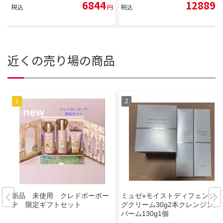
6844
12889
税込
円
税込
円
近くの売り場の商品
新品 未使用 クレドポーボー
ミュゼ⭐︎モイストディフェンシン
テ 限定ギフトセット
グクリーム30g2本クレンジング
バーム130g1個