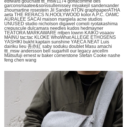
edfward gouchattt ttt_msw1174 goffacomme des
garconsmaatee&sonssullenissey miyakejil sanderxander
zhoumartine rosestein Jil Sander ATON graphpaperATHA
aeta THE RERACS N.HOOLYWOOD kolor A.P.C. OAMC
AURALEE SACAI maison margiela acne studios
UNUSED studio nicholson digawel comoli ryotakashima
crepuscule dulcamara needles kudos hedmayner
TEATORA MARKAWARE mfpen lownn KAIKO voaaov
MAINU tac:tac KLOKE WhoWhat ALLEGE ETHOSENS
YASHIKI bukht kaptain sunshine YAECA NEAT Luis
dairiku lieu 吾亦紅 saby soduku doublet Masu amachi
ttt_msw andersson bell sugarhill our legacy ancellm
Matsufuji ernest w baker cornerstone Stefan Cooke nashe
feng chen wang