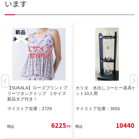
います
【SUKALA】ローズプリントプ
カリタ 水出しコーヒー器具セ
リーツタンクトップ Lサイズ
ット10人用
新品タグ付き！
マイストア在庫：
2729
マイストア在庫：
3655
6225
10440
税込
円
税込
円