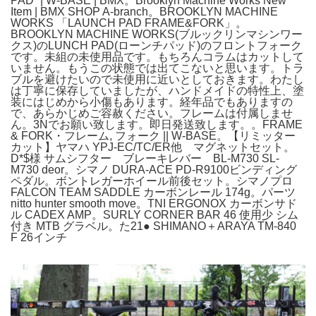
PAD” | W-BASE | BMX。Brooklyn Machine Works New
Item | BMX SHOP A-branch。BROOKLYN MACHINE
WORKS 「LAUNCH PAD FRAME&FORK」。
BROOKLYN MACHINE WORKS(ブルックリンマシンワー
クス)のLUNCH PAD(ローンチパッド)のフロントフォーク
です。未組の未使用品です。もちろんコラムはカットして
いません。もうこの状態では出てこないと思います。トラ
ブルを避けたいので未使用に近いとしておきます。わたし
は丁寧に保存していましたが、ハンドメイドの特性上、塗
装にはじめから小傷もあります。経年品でもありますの
で、あらかじめご容赦ください。フレームは付属しませ
ん。3Nでお願い致します。即日発送致します。。FRAME
& FORK・フレーム, フォーク || W-BASE。【リミッター
カット】ヤマハ YPJ-EC/TC/ER他 マグネットセット。
D*$様 サムシフター ブレーキレバー BL-M730 SL-
M730 deor。シマノ DURA-ACE PD-R9100ビンディング
ペダル。ボントレガーホイール前後セット。シマノプロ
FALCON TEAM SADDLE カーボンレール 174g。パーツ
nitto hunter smooth move。TNI ERGONOX カーボンサド
ル CADEX AMP。SURLY CORNER BAR 46 使用少 シム
付き MTB グラベル。た21● SHIMANO＋ARAYA TM-840
F 26インチ