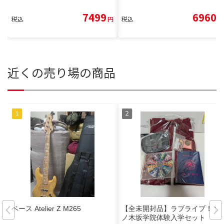
7499
6960
税込
円
税込
円
近くの売り場の商品
ベース Atelier Z M265
【全未開封品】ラブライブ！ 音
ノ木坂学院体験入学セット