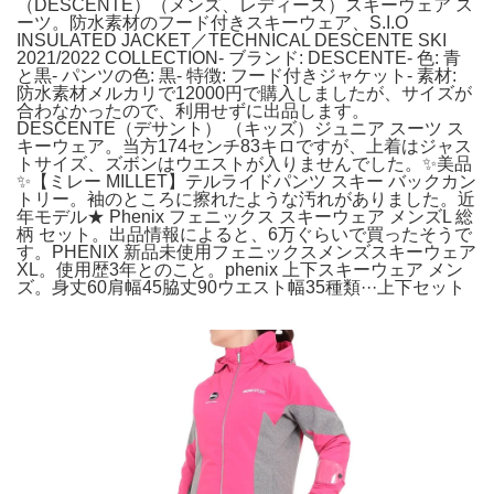
（DESCENTE）（メンズ、レディース）スキーウェア ス
ーツ。防水素材のフード付きスキーウェア、S.I.O
INSULATED JACKET／TECHNICAL DESCENTE SKI
2021/2022 COLLECTION- ブランド: DESCENTE- 色: 青
と黒- パンツの色: 黒- 特徴: フード付きジャケット- 素材:
防水素材メルカリで12000円で購入しましたが、サイズが
合わなかったので、利用せずに出品します。
DESCENTE（デサント） （キッズ）ジュニア スーツ ス
キーウェア。当方174センチ83キロですが、上着はジャス
トサイズ、ズボンはウエストが入りませんでした。✨美品
✨【ミレー MILLET】テルライドパンツ スキー バックカン
トリー。袖のところに擦れたような汚れがありました。近
年モデル★ Phenix フェニックス スキーウェア メンズL 総
柄 セット。出品情報によると、6万ぐらいで買ったそうで
す。PHENIX 新品未使用フェニックスメンズスキーウェア
XL。使用歴3年とのこと。phenix 上下スキーウェア メン
ズ。身丈60肩幅45脇丈90ウエスト幅35種類···上下セット