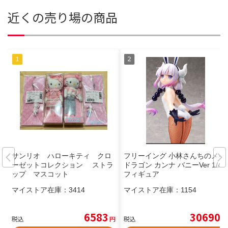
近くの売り場の商品
サンリオ ハローキティ クロ
フリーイング 小林さんちのメイ
ーゼットコレクション ストラ
ドラゴン カンナ バニーVer 1/4
ップ マスコット
フィギュア
マイストア在庫：
3414
マイストア在庫：
1154
6583
30690
税込
円
税込
円