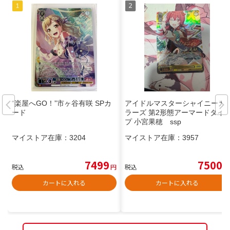
“楽屋へGO！”市ヶ谷有咲 SPカ
アイドルマスターシャイニーカ
ード
ラーズ 第2形態アーマードタイ
プ 小宮果穂 ssp
マイストア在庫：
3204
マイストア在庫：
3957
7499
7500
税込
円
税込
円
カートに入れる
カートに入れる