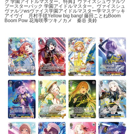
ク 学園アイドルマスター。特典】ヴァイスシュヴァルツ
ブースターパック 学園アイドルマスター。ヴァイスシュ
ヴァルツwsヴァイス学園アイドルマスター学マスデッキ
アイヴイ 月村手毬Yellow big bang! 藤田ことねBoom
Boom Pow 花海咲季ツキノカメ 秦谷 美鈴