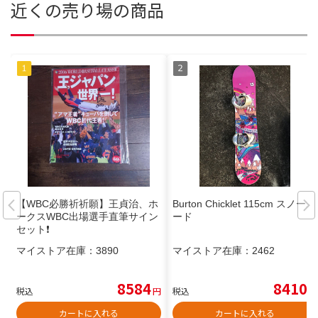
近くの売り場の商品
【WBC必勝祈祈願】王貞治、ホ
Burton Chicklet 115cm スノーボ
ークスWBC出場選手直筆サイン
ード
セット❗
マイストア在庫：
3890
マイストア在庫：
2462
8584
8410
税込
円
税込
円
カートに入れる
カートに入れる