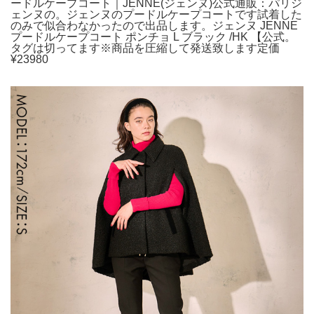
ードルケープコート｜JENNE(ジェンヌ)公式通販：パリジ
ェンヌの。ジェンヌのプードルケープコートです試着した
のみで似合わなかったので出品します。ジェンヌ JENNE
プードルケープコート ポンチョ L ブラック /HK 【公式。
タグは切ってます※商品を圧縮して発送致します定価
¥23980