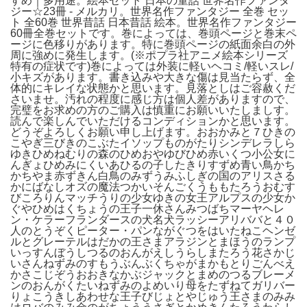
すめ｜多用途。絵本セット 日本の童話 世界名作ファンタ
ジー☆23冊 - メルカリ。世界名作ファンタジー 全巻 セッ
ト 全60巻 世界昔話 日本昔話 絵本。世界名作ファンタジー
60冊全巻セットです。巻によっては、巻頭ページと巻末ペ
ージに色移りがあります。特に巻頭ページの紙面余白の外
周に強めに発生します。(※ポプラ社アニメ絵本シリーズ
特有の症状です)巻によっては外装に軽いヘコミ/軽いスレ/
小キズがあります。書き込みや大きな傷は見当たらず、全
体的にキレイな状態かと思います。見落としはご容赦くだ
さいませ。汚れの程度に感じ方は個人差がありますので、
完璧をお求めの方のご購入は慎重にお願いいたしましす。
読んで楽しんでいただけるコンディションかと思います。
どうぞよろしくお願い申し上げます。おおかみと７ひきの
こやぎ三びきのこぶたイソップものがたりシンデレラしら
ゆきひめねむりの森のひめおやゆびひめ赤いくつ小公女に
んぎょひめみにくいあひるの子したきりすずめ青い鳥かち
かちやま赤ずきん白鳥のみずうみふしぎの国のアリスさる
かにばなしオズの魔法つかいそんごくうももたろうおむす
びころりんマッチうりの少女ゆきの女王アルプスの少女か
ぐやひめはくちょうの王子一休さんみつばちマーヤヘレ
ン・ケラーフランダースの犬名犬ラッシーアリババと４０
人のとうぞくピーター・パンながぐつをはいたねこヘンゼ
ルとグレーテルはだかの王さまアラジンとまほうのランプ
いっすんぼうしつるのおんがえしうらしまたろう花さかじ
いさんねずみのすもうぶんぶくちゃがまかもとりごんべえ
かさこじぞうおおきなかぶジャックとまめのつるブレーメ
ンのおんがくたいねずみのよめいり母をたずねてガリバー
りょこうきしあわせな王子びじょとやじゅう王さまのみみ