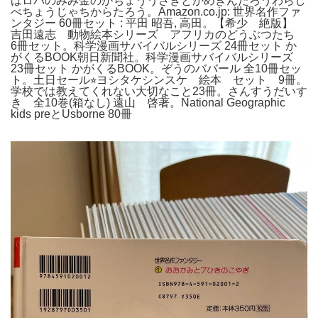
はロバのみみ金のがちょううさぎとかめきんたろうわらし
べちょうじゃちからたろう。Amazon.co.jp: 世界名作ファ
ンタジー 60冊セット : 平田 昭吾, 高田。【希少 絶版】
吉田遠志 動物絵本シリーズ アフリカのどうぶつたち
6冊セット。科学漫画サバイバルシリーズ 24冊セット か
がくるBOOK朝日新聞社。科学漫画サバイバルシリーズ
23冊セット かがくるBOOK。ぞうのババール 全10冊セッ
ト。土日セール⭐︎ヨシタケシンスケ 絵本 セット 9冊。
学校では教えてくれない大切なこと23冊。さんすうだいす
き 全10巻(箱なし) 遠山 啓著。National Geographic
kids preとUsborne 80冊