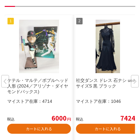
ケテル・マルテ／ボブルヘッド
社交ダンス ドレス 石ナシ used
人形 (2024／アリゾナ・ダイヤ
サイズS 黒 ブラック
モンドバックス)
マイストア在庫：
4714
マイストア在庫：
1046
6000
7424
税込
円
税込
円
カートに入れる
カートに入れる