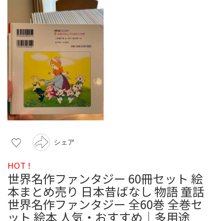
シェア
HOT !
世界名作ファンタジー 60冊セット 絵
本まとめ売り 日本昔ばなし 物語 童話
世界名作ファンタジー 全60巻 全巻セ
ット 絵本 人気・おすすめ｜多用途