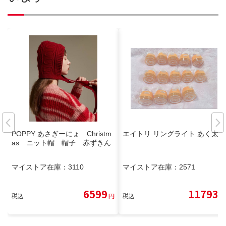
POPPY あさぎーにょ Christm
エイトリ リングライト あく太
as ニット帽 帽子 赤ずきん
マイストア在庫：
3110
マイストア在庫：
2571
6599
11793
税込
円
税込
円