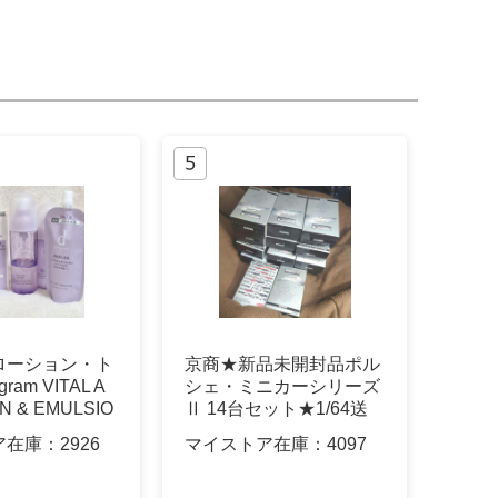
ローション・ト
京商★新品未開封品ポル
gram VITAL A
シェ・ミニカーシリーズ
ON & EMULSIO
Ⅱ 14台セット★1/64送
料無料
ア在庫：
2926
マイストア在庫：
4097