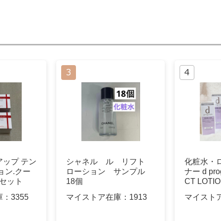
ップ テン
シャネル ル リフト
化粧水・
ョン.クー
ローション サンプル
ナー d pro
 セット
18個
CT LOTI
N
庫：
3355
マイストア在庫：
1913
マイスト