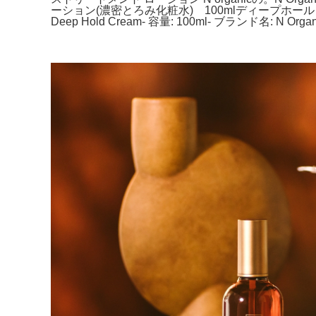
ーション(濃密とろみ化粧水) 100mlディープホールドクリ
Deep Hold Cream- 容量: 100ml- ブランド名: N Or