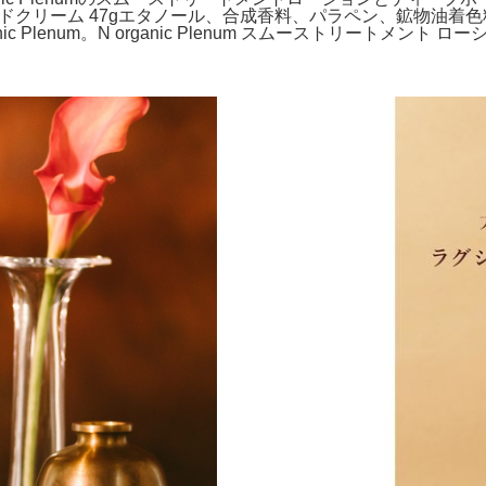
ーム 47gエタノール、合成香料、パラペン、鉱物油着色料フリー- 製品名:
ganic Plenum。N organic Plenum スムーストリートメント ローショ