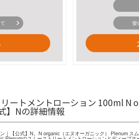
いて
受
る
ストリートメントローション 100ml N o
式】Nの詳細情報
ーション｜【公式】N。N organic（エヌオーガニック） Plenu
 Organic Plenumのスムーストリートメントローションとデ