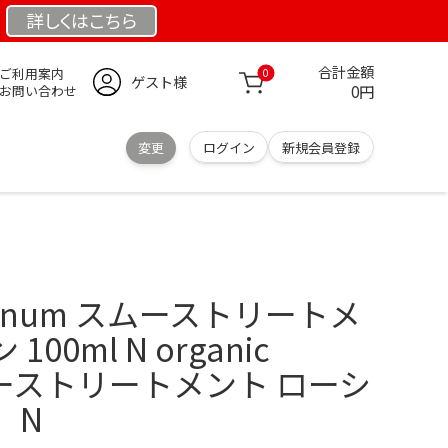
詳しくは
こちら
合計金額
ご利用案内
0
ゲスト様
0円
お問い合わせ
変更
ログイン
新規会員登録
 Plenum スムーストリートメ
00ml N organic
スムーストリートメント ローシ
】N