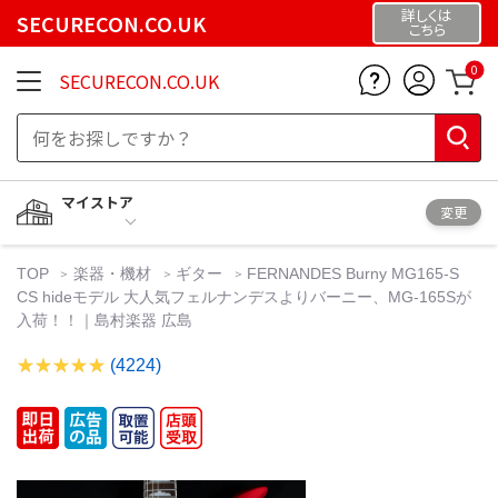
詳しくは
SECURECON.CO.UK
こちら
0
SECURECON.CO.UK
マイストア
変更
TOP
楽器・機材
ギター
FERNANDES Burny MG165-S
CS hideモデル 大人気フェルナンデスよりバーニー、MG-165Sが
入荷！！｜島村楽器 広島
(4224)