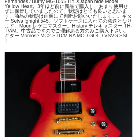
Fernandes / Burny MG-165S HY XJapan hide Model
Yellow Heart。3年ほど前に新品で購入し、あまり使用せ
ずに保管していましたので、状態はとても良いと思いま
す。商品の状態は画像にて判断お願いいたします。。ギタ
ー Selva Ignight 545。ソフトケースに入れての発送となり
ます。Moon レゲエマスター。History テレキャスター TH-
TV/M。中古品ですのでご理解ある方のみご購入下さい。
ギター Momose MC2-STD/M NA MOD GOLD VSVG SSL-
1