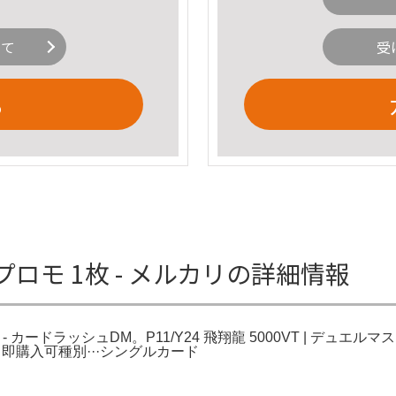
いて
受
る
s優勝プロモ 1枚 - メルカリの詳細情報
T - カードラッシュDM。P11/Y24 飛翔龍 5000VT | デュエル
t System。即購入可種別···シングルカード