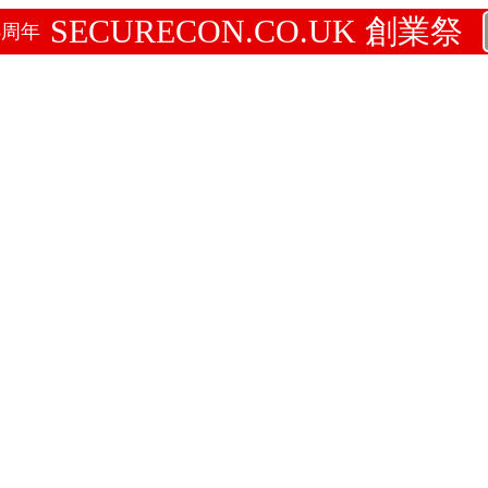
SECURECON.CO.UK 創業祭
5周年