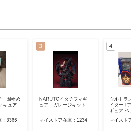
チ 因幡め
NARUTOイタチフィギ
ウルトラ
ィギュア
ュア ガレージキット
イターII
ギュア ベ
庫：
3366
マイストア在庫：
1234
マイスト