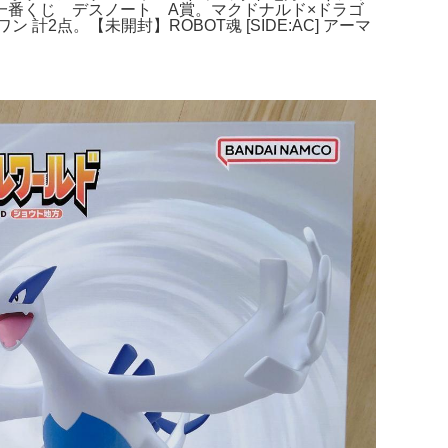
番くじ デスノート A賞。マクドナルド×ドラゴ
ン 計2点。【未開封】ROBOT魂 [SIDE:AC] アーマ