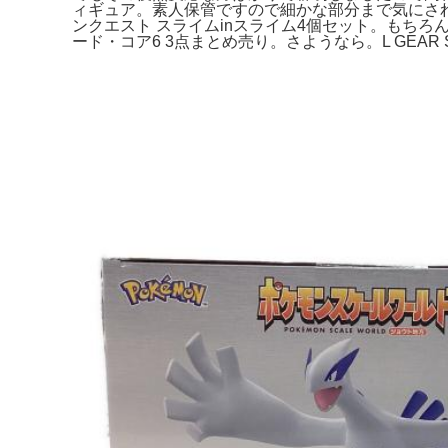
ィギュア。素人保管ですので細かな部分まで気にさ
ンクエスト スライムinスライム4個セット。もちろん対応もし
ード・コア6 3点まとめ売り。さようなら。L GEAR SOL